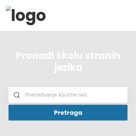
Pronađi školu stranih
jezika
Pretraga