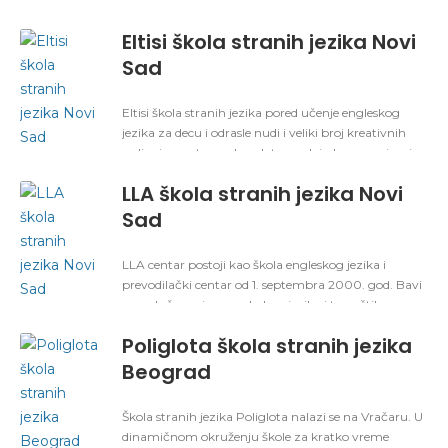
škola jezika širom sveta. Svojim klijentima nudi
kvalitetne kurseve jezika u trajanju od najmanje
Eltisi škola stranih jezika Novi
nedelju dana, do najviše godinu dana, uz obezbeđen
smeštaj tokom trajanja kursa. Škole jezika nalaze se
Sad
u atraktivnim destinacijama na svim kontinentima,
u zemljama u kojima je izabrani jezik zvanični.
Eltisi škola stranih jezika pored učenje engleskog
jezika za decu i odrasle nudi i veliki broj kreativnih
radionica na temu: besplatan onlajn kurs za pisanje
mejlova, drama klub, letnja škola engleskog jezika,
LLA škola stranih jezika Novi
ali se takođe bavi i pripremom polaznika za
polaganje ispita za sticanje međunarodne diplome.
Sad
LLA centar postoji kao škola engleskog jezika i
prevodilački centar od 1. septembra 2000. god. Bavi
se podučavanjem engleskog jezika i to opštih
kurseva (za decu uzrasta od 7 do 14 godina,
Poliglota škola stranih jezika
srednjoškolce i odrasle), ali i specijalizovanih (ESP),
poput poslovnih i kurseva za pripremu polaganja
Beograd
međunarodno priznatih ispita.
Škola stranih jezika Poliglota nalazi se na Vračaru. U
dinamičnom okruženju škole za kratko vreme