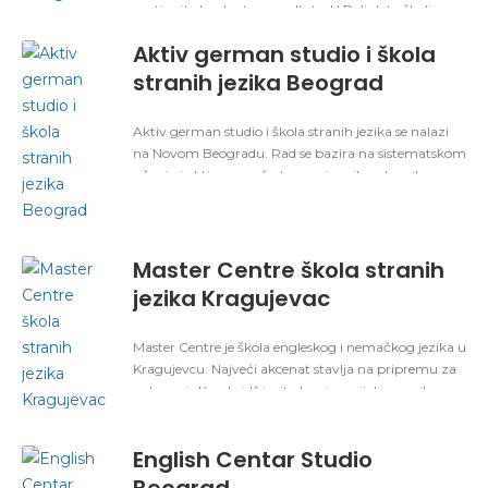
postignite konkretne rezultate. U Poliglota školi
stranih jezika predaje tim posvećenih profesionalaca,
Aktiv german studio i škola
diplomiranih filologa, koji imaju bogato iskustvo iz
oblasti kojom se bave.
stranih jezika Beograd
Aktiv german studio i škola stranih jezika se nalazi
na Novom Beogradu. Rad se bazira na sistematskom
učenju i aktivnom učestvovanju svih polaznika na
predavanjima. Temeljnim vežbanjem i utvrđivanjem
naučenog gradiva, polaznicima se omogućava da
steknu konverzacione veštine i mogućnost pisanja i
čitanja na stranom jeziku.
Master Centre škola stranih
jezika Kragujevac
Master Centre je škola engleskog i nemačkog jezika u
Kragujevcu. Najveći akcenat stavlja na pripremu za
polaganje Kembridž ispita kao i specijalizovanih
ispita. Postoje tri grupe i to za predškolce, školarce i
odrasle, u okviru kojih postoji mogućnost
English Centar Studio
usavršavanja na određenu temu i u određenom
vremenskom periodu.
Beograd