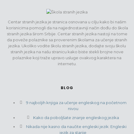
Centar stranih jezika je stranica osnovana u cilju kako bi našim
korisnicima pomogli da na najjednostavniji način dođu do škola
stranih jezika širom Srbije. Centar stranih jezika nastoji na tome
da poveže polaznike sa proverenim školama za učenje stranih
jezika. Ukoliko vodite školu stranih jezika, dodajte svoju školu
stranih jezika na našu stranicu kako biste stekli brojne nove
polaznike koji traže upravo usluge ovakvog karaktera na
internetu.
BLOG
9 najboljih knjiga za učenje engleskog na početnom
nivou
Kako da poboljšate znanje engleskog jezika
Nikada nije kasno da naučite engleski jezik: Engleski
jezik za starije