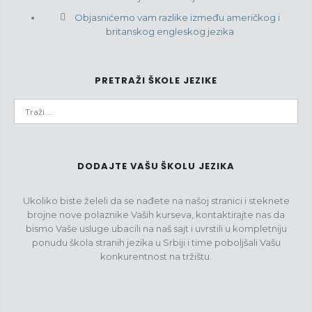
Objasnićemo vam razlike između američkog i
britanskog engleskog jezika
PRETRAŽI ŠKOLE JEZIKE
DODAJTE VAŠU ŠKOLU JEZIKA
Ukoliko biste želeli da se nađete na našoj stranici i steknete
brojne nove polaznike Vaših kurseva, kontaktirajte nas da
bismo Vaše usluge ubacili na naš sajt i uvrstili u kompletniju
ponudu škola stranih jezika u Srbiji i time poboljšali Vašu
konkurentnost na tržištu.