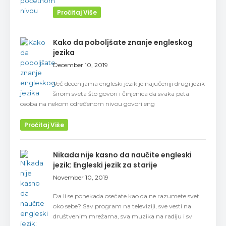
Pročitaj Više
Kako da poboljšate znanje engleskog
jezika
December 10, 2019
Već decenijama engleski jezik je najučeniji drugi jezik
širom sveta što govori i činjenica da svaka peta
osoba na nekom određenom nivou govori eng
Pročitaj Više
Nikada nije kasno da naučite engleski
jezik: Engleski jezik za starije
November 10, 2019
Da li se ponekada osećate kao da ne razumete svet
oko sebe? Sav program na televiziji, sve vesti na
društvenim mrežama, sva muzika na radiju i sv