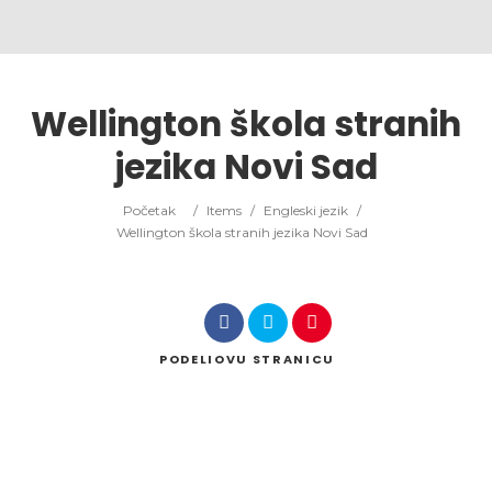
Wellington škola stranih
jezika Novi Sad
Početak
/
Items
/
Engleski jezik
/
Wellington škola stranih jezika Novi Sad
PODELI
OVU STRANICU