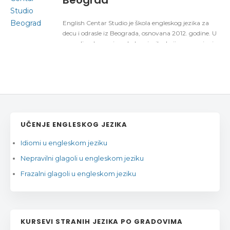
English Centar Studio je škola engleskog jezika za
decu i odrasle iz Beograda, osnovana 2012. godine. U
ponudi su kursevi engleskog jezika koji se organizuju
za sve nivoe znanja kao i priprema za razne
međunarodne sertifikate ko što su: TOEFL, CAE,
IELTS, PET, KET, CPE i First (FCE).
UČENJE ENGLESKOG JEZIKA
Idiomi u engleskom jeziku
Nepravilni glagoli u engleskom jeziku
Frazalni glagoli u engleskom jeziku
KURSEVI STRANIH JEZIKA PO GRADOVIMA