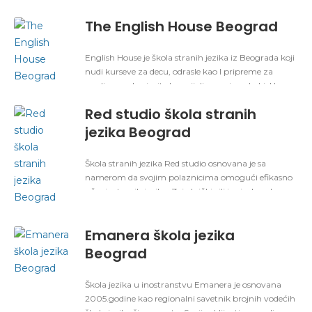
nemačko zabavište u kome će Vaša deca kroz igru
da usvajati jezike. Pored toga, organizujemo
The English House Beograd
specijalizovane kurseve iz oblasti medicine, prava,
bankarstva, ekonomije, finansija itd, kao i usluge
prevođenja i školu glume za najmlađe.
English House je škola stranih jezika iz Beograda koji
nudi kurseve za decu, odrasle kao I pripreme za
medjunarodne ispite I specijalizovani engleski. U
ponudi je još I prevod tako da je uz stručni tim škole
Red studio škola stranih
dobitna kombinacija. Prijavite se svakog meseca je
nova akcijska ponuda.
jezika Beograd
Škola stranih jezika Red studio osnovana je sa
namerom da svojim polaznicima omogući efikasno
učenje stranih jezika. Zajednički cilj im je da se kroz
kreativan i dinamičan pristup učenju strani jezik što
pre progovori. Red vam nudi široku paletu jezika koji
Emanera škola jezika
se uče tempom koji vam odgovara i na način koji je
maksimalno prilagođen vašim potrebama.
Beograd
Škola jezika u inostranstvu Emanera je osnovana
2005.godine kao regionalni savetnik brojnih vodećih