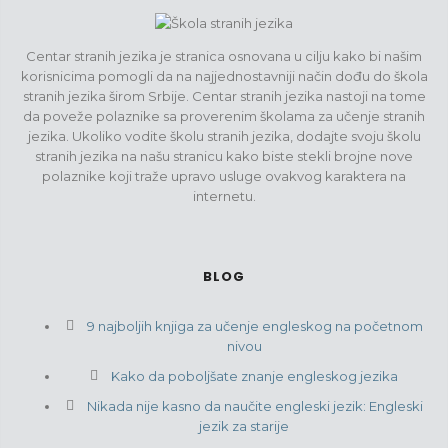
Centar stranih jezika je stranica osnovana u cilju kako bi našim
korisnicima pomogli da na najjednostavniji način dođu do škola
stranih jezika širom Srbije. Centar stranih jezika nastoji na tome
da poveže polaznike sa proverenim školama za učenje stranih
jezika. Ukoliko vodite školu stranih jezika, dodajte svoju školu
stranih jezika na našu stranicu kako biste stekli brojne nove
polaznike koji traže upravo usluge ovakvog karaktera na
internetu.
BLOG
9 najboljih knjiga za učenje engleskog na početnom
nivou
Kako da poboljšate znanje engleskog jezika
Nikada nije kasno da naučite engleski jezik: Engleski
jezik za starije