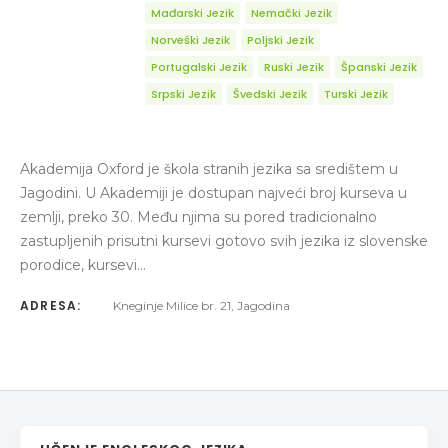
Mađarski Jezik
Nemački Jezik
Norveški Jezik
Poljski Jezik
Portugalski Jezik
Ruski Jezik
Španski Jezik
Srpski Jezik
Švedski Jezik
Turski Jezik
Akademija Oxford je škola stranih jezika sa središtem u
Jagodini. U Akademiji je dostupan najveći broj kurseva u
zemlji, preko 30. Među njima su pored tradicionalno
zastupljenih prisutni kursevi gotovo svih jezika iz slovenske
porodice, kursevi…
ADRESA:
Kneginje Milice br. 21, Jagodina