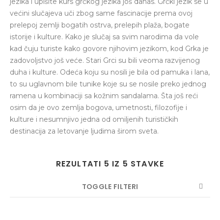
jezika i upišite kurs grčkog jezika još danas. Grčki jezik se u
većini slučajeva uči zbog same fascinacije prema ovoj
prelepoj zemlji bogatih ostrva, prelepih plaža, bogate
istorije i kulture. Kako je slučaj sa svim narodima da vole
kad čuju turiste kako govore njihovim jezikom, kod Grka je
zadovoljstvo još veće. Stari Grci su bili veoma razvijenog
duha i kulture. Odeća koju su nosili je bila od pamuka i lana,
to su uglavnom bile tunike koje su se nosile preko jednog
ramena u kombinaciji sa kožnim sandalama. Šta još reći
osim da je ovo zemlja bogova, umetnosti, filozofije i
kulture i nesumnjivo jedna od omiljenih turističkih
destinacija za letovanje ljudima širom sveta.
REZULTATI 5 IZ 5 STAVKE
TOGGLE FILTERI