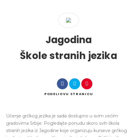
Želim da pronađem
Jagodina
u
u
Škole stranih jezika
Pretraga
PODELI
OVU STRANICU
Učenje grčkog jezika je sada dostupno u svim većim
gradovima Srbije. Pogledajte ponudu skoro svih škola
stranih jezika iz Jagodine koje organizuju kurseve grčkog