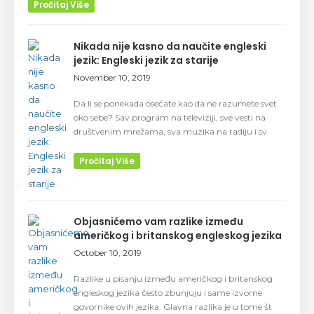
Pročitaj Više
Nikada nije kasno da naučite engleski
jezik: Engleski jezik za starije
November 10, 2019
Da li se ponekada osećate kao da ne razumete svet
oko sebe? Sav program na televiziji, sve vesti na
društvenim mrežama, sva muzika na radiju i sv
Pročitaj Više
Objasnićemo vam razlike između
američkog i britanskog engleskog jezika
October 10, 2019
Razlike u pisanju između američkog i britanskog
engleskog jezika često zbunjuju i same izvorne
govornike ovih jezika. Glavna razlika je u tome št