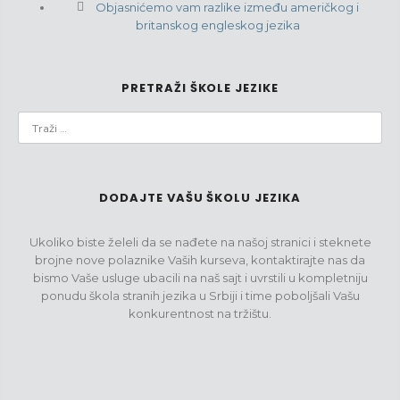
Objasnićemo vam razlike između američkog i
britanskog engleskog jezika
PRETRAŽI ŠKOLE JEZIKE
DODAJTE VAŠU ŠKOLU JEZIKA
Ukoliko biste želeli da se nađete na našoj stranici i steknete
brojne nove polaznike Vaših kurseva, kontaktirajte nas da
bismo Vaše usluge ubacili na naš sajt i uvrstili u kompletniju
ponudu škola stranih jezika u Srbiji i time poboljšali Vašu
konkurentnost na tržištu.