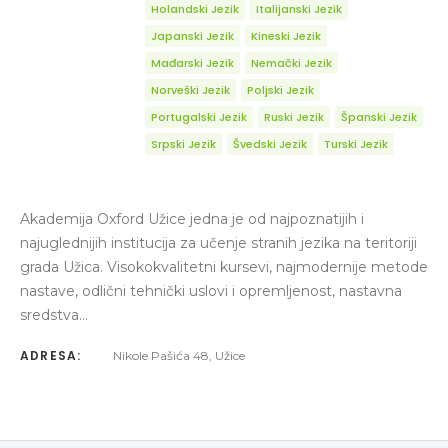
Holandski Jezik
Italijanski Jezik
Japanski Jezik
Kineski Jezik
Mađarski Jezik
Nemački Jezik
Norveški Jezik
Poljski Jezik
Portugalski Jezik
Ruski Jezik
Španski Jezik
Srpski Jezik
Švedski Jezik
Turski Jezik
Akademija Oxford Užice jedna je od najpoznatijih i
najuglednijih institucija za učenje stranih jezika na teritoriji
grada Užica. Visokokvalitetni kursevi, najmodernije metode
nastave, odlični tehnički uslovi i opremljenost, nastavna
sredstva…
ADRESA:
Nikole Pašića 48, Užice