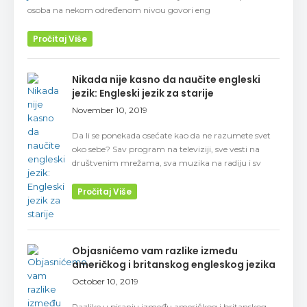
osoba na nekom određenom nivou govori eng
Pročitaj Više
Nikada nije kasno da naučite engleski
jezik: Engleski jezik za starije
November 10, 2019
Da li se ponekada osećate kao da ne razumete svet
oko sebe? Sav program na televiziji, sve vesti na
društvenim mrežama, sva muzika na radiju i sv
Pročitaj Više
Objasnićemo vam razlike između
američkog i britanskog engleskog jezika
October 10, 2019
Razlike u pisanju između američkog i britanskog