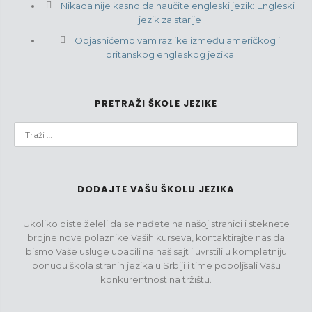
Nikada nije kasno da naučite engleski jezik: Engleski
jezik za starije
Objasnićemo vam razlike između američkog i
britanskog engleskog jezika
PRETRAŽI ŠKOLE JEZIKE
DODAJTE VAŠU ŠKOLU JEZIKA
Ukoliko biste želeli da se nađete na našoj stranici i steknete
brojne nove polaznike Vaših kurseva, kontaktirajte nas da
bismo Vaše usluge ubacili na naš sajt i uvrstili u kompletniju
ponudu škola stranih jezika u Srbiji i time poboljšali Vašu
konkurentnost na tržištu.