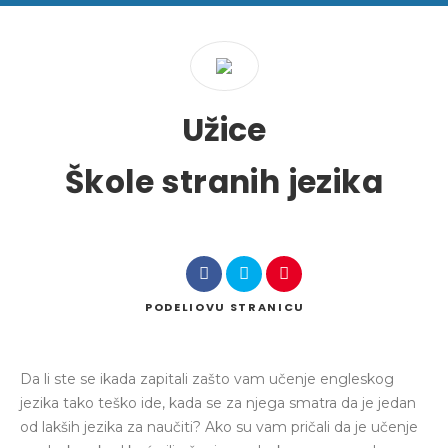
Želim da pronađem
Užice
u
u
Škole stranih jezika
Pretraga
PODELI
OVU STRANICU
Da li ste se ikada zapitali zašto vam učenje engleskog
jezika tako teško ide, kada se za njega smatra da je jedan
od lakših jezika za naučiti? Ako su vam pričali da je učenje