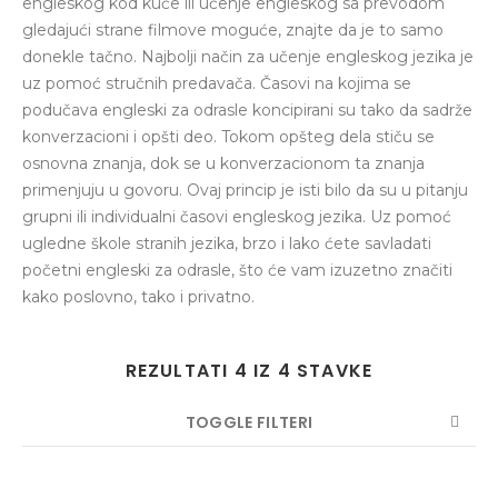
engleskog kod kuće ili učenje engleskog sa prevodom
gledajući strane filmove moguće, znajte da je to samo
donekle tačno. Najbolji način za učenje engleskog jezika je
uz pomoć stručnih predavača. Časovi na kojima se
podučava engleski za odrasle koncipirani su tako da sadrže
konverzacioni i opšti deo. Tokom opšteg dela stiču se
osnovna znanja, dok se u konverzacionom ta znanja
primenjuju u govoru. Ovaj princip je isti bilo da su u pitanju
grupni ili individualni časovi engleskog jezika. Uz pomoć
ugledne škole stranih jezika, brzo i lako ćete savladati
početni engleski za odrasle, što će vam izuzetno značiti
kako poslovno, tako i privatno.
REZULTATI 4 IZ 4 STAVKE
TOGGLE FILTERI