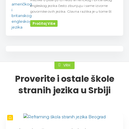
engleskog jezika često zbunjuju i same izvorne
govornike ovih jezika. Glavna razlika je u tome št
Pročitaj Više
VRH
Proverite i ostale škole
stranih jezika u Srbiji