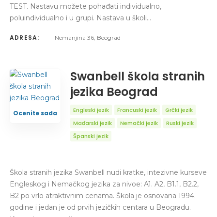
TEST. Nastavu možete pohađati individualno,
poluindividualno i u grupi. Nastava u školi…
ADRESA:
Nemanjina 36, Beograd
Swanbell škola stranih
jezika Beograd
Engleski jezik
Francuski jezik
Grčki jezik
Ocenite sada
Mađarski jezik
Nemački jezik
Ruski jezik
Španski jezik
Škola stranih jezika Swanbell nudi kratke, intezivne kurseve
Engleskog i Nemačkog jezika za nivoe: A1. A2, B1.1, B2.2,
B2 po vrlo atraktivnim cenama. Škola je osnovana 1994.
godine i jedan je od prvih jezičkih centara u Beogradu.