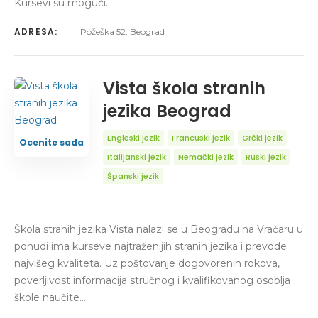
Kursevi su mogući…
ADRESA:
Požeška 52, Beograd
Vista škola stranih
jezika Beograd
Engleski jezik
Francuski jezik
Grčki jezik
Ocenite sada
Italijanski jezik
Nemački jezik
Ruski jezik
Španski jezik
Škola stranih jezika Vista nalazi se u Beogradu na Vračaru u
ponudi ima kurseve najtraženijih stranih jezika i prevode
najvišeg kvaliteta. Uz poštovanje dogovorenih rokova,
poverljivost informacija stručnog i kvalifikovanog osoblja
škole naučite…