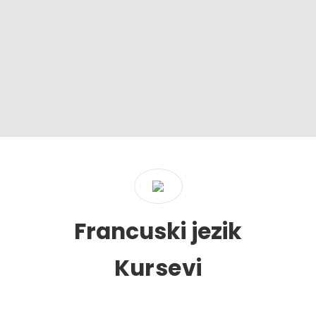
Želim da pronađem
Francuski jezik
u
u
Kursevi
Pretraga