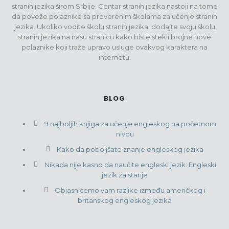
stranih jezika širom Srbije. Centar stranih jezika nastoji na tome
da poveže polaznike sa proverenim školama za učenje stranih
jezika. Ukoliko vodite školu stranih jezika, dodajte svoju školu
stranih jezika na našu stranicu kako biste stekli brojne nove
polaznike koji traže upravo usluge ovakvog karaktera na
internetu.
BLOG
9 najboljih knjiga za učenje engleskog na početnom
nivou
Kako da poboljšate znanje engleskog jezika
Nikada nije kasno da naučite engleski jezik: Engleski
jezik za starije
Objasnićemo vam razlike između američkog i
britanskog engleskog jezika