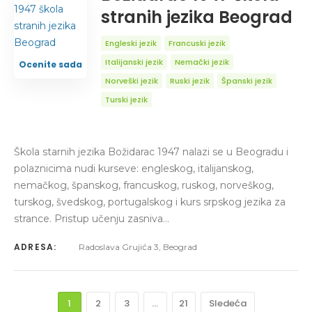
stranih jezika Beograd
Engleski jezik
Francuski jezik
Italijanski jezik
Nemački jezik
Ocenite sada
Norveški jezik
Ruski jezik
Španski jezik
Turski jezik
Škola starnih jezika Božidarac 1947 nalazi se u Beogradu i
polaznicima nudi kurseve: engleskog, italijanskog,
nemačkog, španskog, francuskog, ruskog, norveškog,
turskog, švedskog, portugalskog i kurs srpskog jezika za
strance. Pristup učenju zasniva…
ADRESA:
Radoslava Grujića 3, Beograd
1
2
3
…
21
Sledeća