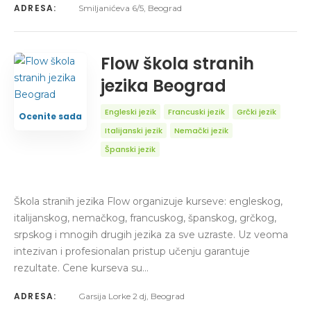
ADRESA:
Smiljanićeva 6/5, Beograd
Flow škola stranih
jezika Beograd
Engleski jezik
Francuski jezik
Grčki jezik
Ocenite sada
Italijanski jezik
Nemački jezik
Španski jezik
Škola stranih jezika Flow organizuje kurseve: engleskog,
italijanskog, nemačkog, francuskog, španskog, grčkog,
srpskog i mnogih drugih jezika za sve uzraste. Uz veoma
intezivan i profesionalan pristup učenju garantuje
rezultate. Cene kurseva su…
ADRESA:
Garsija Lorke 2 dj, Beograd