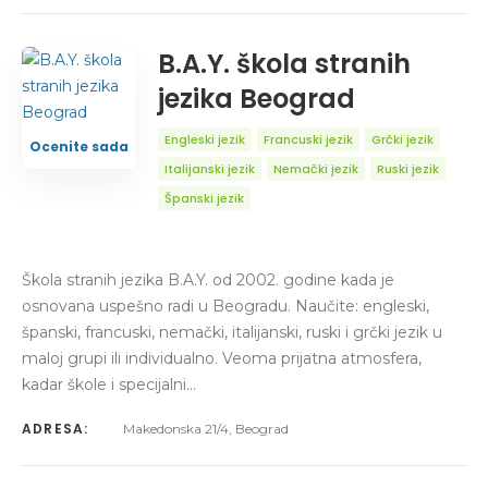
B.A.Y. škola stranih
jezika Beograd
Engleski jezik
Francuski jezik
Grčki jezik
Ocenite sada
Italijanski jezik
Nemački jezik
Ruski jezik
Španski jezik
Škola stranih jezika B.A.Y. od 2002. godine kada je
osnovana uspešno radi u Beogradu. Naučite: engleski,
španski, francuski, nemački, italijanski, ruski i grčki jezik u
maloj grupi ili individualno. Veoma prijatna atmosfera,
kadar škole i specijalni…
ADRESA:
Makedonska 21/4, Beograd