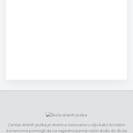
Centar stranih jezika je stranica osnovana u cilju kako bi našim
korisnicima pomogli da na najjednostavniji način dođu do škola