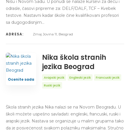
Nišu i Novom Sadu. U ponudi se nalaze kursevi za decu i
odrasle, časovi pripreme za: DELF/DALF, TCF – Kvebek
testove. Nastavni kadar škole čine kvalifikovani profesori
sa dugogodisnjim…
ADRESA:
Zmaj Jovina 11, Beograd
Nika škola stranih
jezika Beograd
Arapski jezik
Engleski jezik
Francuski jezik
Ocenite sada
Ruski jezik
Škola stranih jezika Nika nalazi se na Novom Beogradu. U
školi možete uspešno savladati: engleski, francuski, ruski i
arapski jezik. Nastava se organizuje u malim grupama tako
da je posvećenost svakom polazniku maksimalna. Stručno