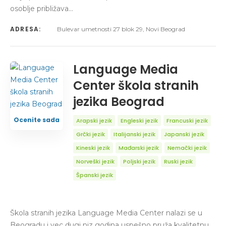
osoblje približava…
ADRESA:
Bulevar umetnosti 27 blok 29, Novi Beograd
Language Media
Center škola stranih
jezika Beograd
Ocenite sada
Arapski jezik
Engleski jezik
Francuski jezik
Grčki jezik
Italijanski jezik
Japanski jezik
Kineski jezik
Mađarski jezik
Nemački jezik
Norveški jezik
Poljski jezik
Ruski jezik
Španski jezik
Škola stranih jezika Language Media Center nalazi se u
Beogradu i vec dugi niz godina uspešno pruža kvalitetnu,