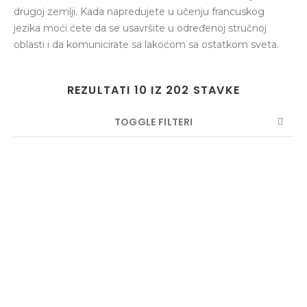
drugoj zemlji. Kada napredujete u učenju francuskog
jezika moći ćete da se usavršite u određenoj stručnoj
oblasti i da komunicirate sa lakoćom sa ostatkom sveta.
REZULTATI 10 IZ 202 STAVKE
TOGGLE FILTERI
BROJAČ
SORTIRAJ PREMA
REDOSLED