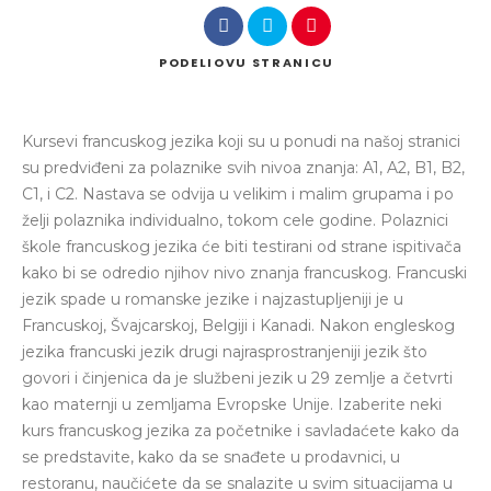
PODELI
OVU STRANICU
Kursevi francuskog jezika koji su u ponudi na našoj stranici
su predviđeni za polaznike svih nivoa znanja: A1, A2, B1, B2,
C1, i C2. Nastava se odvija u velikim i malim grupama i po
želji polaznika individualno, tokom cele godine. Polaznici
škole francuskog jezika će biti testirani od strane ispitivača
kako bi se odredio njihov nivo znanja francuskog. Francuski
jezik spade u romanske jezike i najzastupljeniji je u
Francuskoj, Švajcarskoj, Belgiji i Kanadi. Nakon engleskog
jezika francuski jezik drugi najrasprostranjeniji jezik što
govori i činjenica da je službeni jezik u 29 zemlje a četvrti
kao maternji u zemljama Evropske Unije. Izaberite neki
kurs francuskog jezika za početnike i savladaćete kako da
se predstavite, kako da se snađete u prodavnici, u
restoranu, naučićete da se snalazite u svim situacijama u